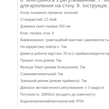
для кріплення на стіну. 9. Інструкція.
Колір лазерного променя: зелений
Стандартний: 12 ліній
Довжина хвилі лазера: 550 нм
Клас лазера: клас II
Вирівнювання: гравітаційний маятник самонівелюєть
На відкритому повітрі є: Так
Діаметр робочої відстані: 25 м (з приймачем/детекто
Працює поза домом: Так
Функція Slash (режим блокування): Так
Самовивелювальний: Так
Зовнішній режим (режим приймача): Так
Діапазон автоматичного регулювання: ± 3 градуси
Потужність: 18650x2 (входить до комплекту)
Водонепроникний/пилозахисний: IP54