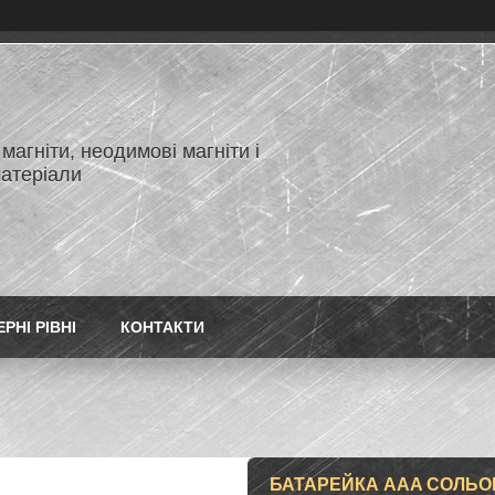
магніти, неодимові магніти і
матеріали
РНІ РІВНІ
КОНТАКТИ
БАТАРЕЙКА ААA СОЛЬОВІ