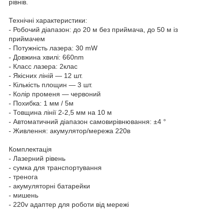
рівнів.
Технічні характеристики:
- Робочий діапазон: до 20 м без приймача, до 50 м із
приймачем
- Потужність лазера: 30 mW
- Довжина хвилі: 660nm
- Класс лазера: 2клас
- Якісних ліній — 12 шт.
- Кількість площин — 3 шт.
- Колір променя — червоний
- Похибка: 1 мм / 5м
- Товщина лінії 2-2,5 мм на 10 м
- Автоматичний діапазон самовирівнювання: ±4 °
- Живлення: акумулятор/мережа 220в
Комплектація
- Лазерний рівень
- сумка для транспортування
- тренога
- акумуляторні батарейки
- мишень
- 220v адаптер для роботи від мережі