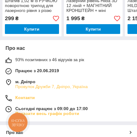
Штатив 1,02 м із РУЧКОЮ
Лазерний рівень Hilda 3D
Лазе
поворотною трипод для
12 ліній + МАГНІТНИЙ
HILD
лазерного рівня з різзю
КРОНШТЕЙН + міні
Штат
1/4"
ТРИНОГА ☀ ЗЕЛЕНИЙ
пов
299
1 995
2 1
₴
₴
ПРОМІНЬ ☀
Купити
Купити
Про нас
93% позитивних з 46 відгуків за рік
Працює з 20.06.2019
м. Дніпро
Провулок Дружби 7, Дніпро, Україна
Контакти
Сьогодні працює з 09:00 до 17:00
Показати весь графік роботи
КНОПКА
ЗВ'ЯЗКУ
Про нас