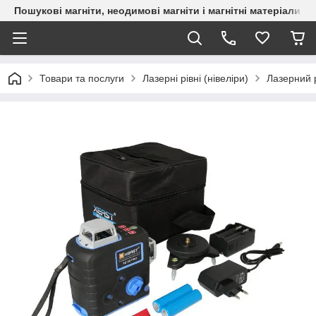
Пошукові магніти, неодимові магніти і магнітні матеріали
Товари та послуги
Лазерні рівні (нівеліри)
Лазерний 