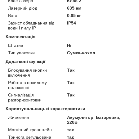
Клас лазера
Клас 2
Лазерний діод
635 нм
Вага
0.65 кг
Захист обладнання від
IP54
води і пилу IP
Комплектація
Штатив
Ні
Тип упаковки
Сумка-чохол
Додаткові функції
Блокування кнопки
Так
включення
Робота в похилому
Так
положенні
Сигналізація
Так
разгоризонтовки
Користувальницькі характеристики
Живлення
Акумулятор, Батарейки,
220В
Магнітний кронштейн
так
Тринога регульована
так