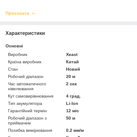
Приховати
Характеристики
Основні
Виробник
Xeast
Країна виробник
Китай
Стан
Новий
Робочий діапазон
20 м
Час автоматичного
2 сек
нівелювання
Кут самовирівнювання
4 град.
Тип акумулятора
Li-Ion
Гарантійний термін
12 міс
Робочий діапазон з
50 м
приймачем
Похибка вимірювання
0.2 мм/м