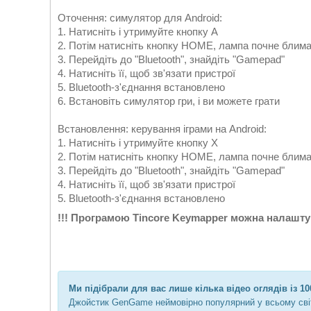
Оточення: симулятор для Android:
1. Натисніть і утримуйте кнопку A
2. Потім натисніть кнопку HOME, лампа почне блим
3. Перейдіть до "Bluetooth", знайдіть "Gamepad"
4. Натисніть її, щоб зв'язати пристрої
5. Bluetooth-з'єднання встановлено
6. Встановіть симулятор гри, і ви можете грати
Встановлення: керування іграми на Android:
1. Натисніть і утримуйте кнопку X
2. Потім натисніть кнопку HOME, лампа почне блим
3. Перейдіть до "Bluetooth", знайдіть "Gamepad"
4. Натисніть її, щоб зв'язати пристрої
5. Bluetooth-з'єднання встановлено
!!! Програмою Tincore Keymapper можна налаштув
Ми підібрали для вас лише кілька відео оглядів із 10
Джойстик GenGame неймовірно популярний у всьому світі