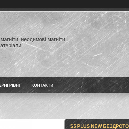
магніти, неодимові магніти і
матеріали
РНІ РІВНІ
КОНТАКТИ
S5 PLUS NEW БЕЗДРОТ