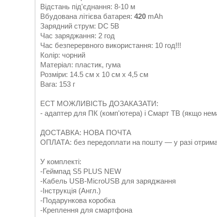
Відстань під'єднання: 8-10 м
Вбудована літієва батарея:
420
mAh
Зарядний струм: DC 5В
Час заряджання: 2 год
Час безперервного використання: 10 год!!!
Колір: чорний
Матеріал: пластик, гума
Розміри: 14.5 см x 10 см x 4,5 см
Вага: 153 г
ЕСТ МОЖЛИВІСТЬ ДОЗАКАЗАТИ:
- адаптер для ПК (комп'ютера) і Смарт ТВ (якщо не
ДОСТАВКА: НОВА ПОЧТА
ОПЛАТА: без передоплати на пошту — у разі отрима
У комплекті:
-Геймпад S5 PLUS NEW
-Кабель USB-MicroUSB для заряджання
-Інструкція (Англ.)
-Подарункова коробка
-Креплення для смартфона