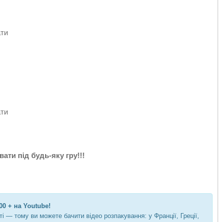
ати
ати
ати під будь-яку гру!!!
00 + на Youtube!
 — тому ви можете бачити відео розпакування: у Франції, Греції,