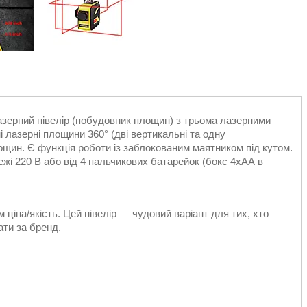
азерний нівелір (побудовник площин) з трьома лазерними
 лазерні площини 360° (дві вертикальні та одну
щин. Є функція роботи із заблокованим маятником під кутом.
режі 220 В або від 4 пальчикових батарейок (бокс 4хАА в
м ціна/якість. Цей нівелір — чудовий варіант для тих, хто
ти за бренд.