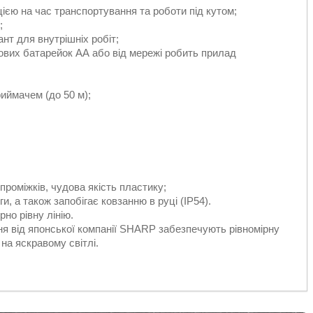
ією на час транспортування та роботи під кутом;
;
ант для внутрішніх робіт;
кових батарейок АА або від мережі робить прилад
иймачем (до 50 м);
проміжків, чудова якість пластику;
, а також запобігає ковзанню в руці (IP54).
но рівну лінію.
ня від японської компанії SHARP забезпечують рівномірну
на яскравому світлі.