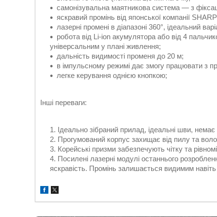
самонізувальна маятникова система — з фіксац
яскравий промінь від японської компанії SHARP
лазерні промені в діапазоні 360°, ідеальний варі
робота від Li-ion акумулятора або від 4 пальчи
універсальним у плані живлення;
дальність видимості променя до 20 м;
в імпульсному режимі дає змогу працювати з пр
легке керування однією кнопкою;
Інші переваги:
Ідеально зібраний прилад, ідеальні шви, немає 
Прогумований корпус захищає від пилу та вологи
Корейські призми забезпечують чітку та рівномір
Посилені лазерні модулі останнього розроблен
яскравість. Промінь залишається видимим навіть 