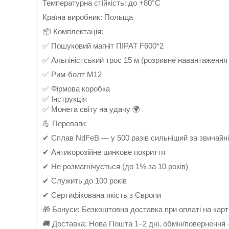
Температурна стійкість: до +80°C
Країна виробник: Польща
📦 Комплектація:
✅ Пошуковий магніт ПІРАТ F600*2
✅ Альпіністський трос 15 м (розривне навантаження 
✅ Рим-болт М12
✅ Фірмова коробка
✅ Інструкція
✅ Монета світу на удачу 🌍
💪 Переваги:
✔ Сплав NdFeB — у 500 разів сильніший за звичайні
✔ Антикорозійне цинкове покриття
✔ Не розмагнічується (до 1% за 10 років)
✔ Служить до 100 років
✔ Сертифікована якість з Європи
🎁 Бонуси: Безкоштовна доставка при оплаті на карт
🚚 Доставка: Нова Пошта 1–2 дні, обмін/повернення 